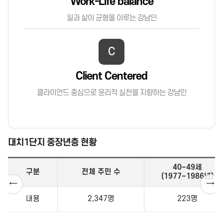
Work-Life balance
일과 삶이 균형을 이루는 강남인
C
Client Centered
클라이언드 중심으로 윤리적 실천을 지향하는 강남인
대치1단지 중장년층 현황
40~49세
구분
전체 주민 수
(1977~1986년)
←
→
내용
2,347명
223명