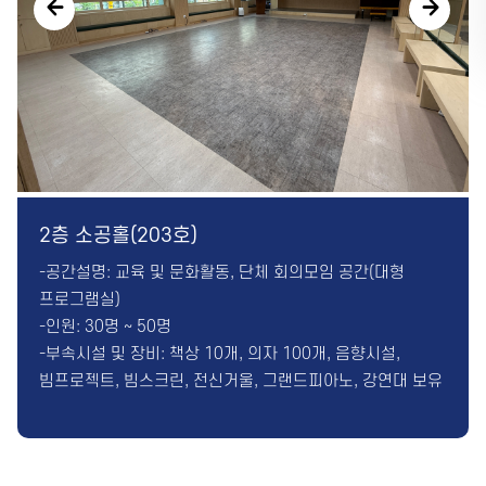
카톡채널
2층 소공홀(203호)
-공간설명: 교육 및 문화활동, 단체 회의모임 공간(대형
프로그램실)
-인원: 30명 ~ 50명
-부속시설 및 장비: 책상 10개, 의자 100개, 음향시설,
빔프로젝트, 빔스크린, 전신거울, 그랜드피아노, 강연대 보유