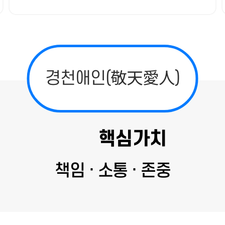
경천애인(敬天愛人)
핵심가치
책임 · 소통 · 존중