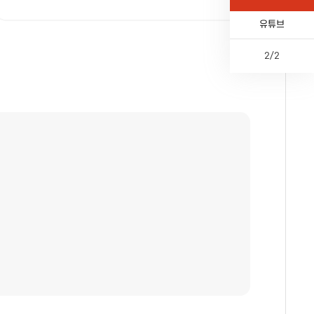
카톡채널
유튜브
2
/
2
이
다
페
전
전
음
이
체
지