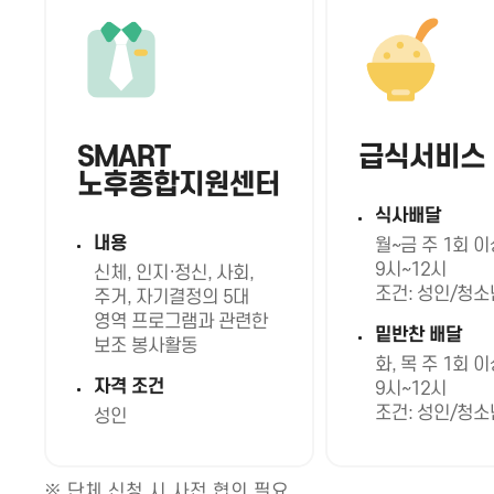
SMART
급식서비스
노후종합지원센터
식사배달
내용
월~금 주 1회 
9시~12시
신체, 인지·정신, 사회,
조건: 성인/청소
주거, 자기결정의 5대
영역 프로그램과 관련한
밑반찬 배달
보조 봉사활동
화, 목 주 1회 
자격 조건
9시~12시
조건: 성인/청소
성인
※ 단체 신청 시 사전 협의 필요