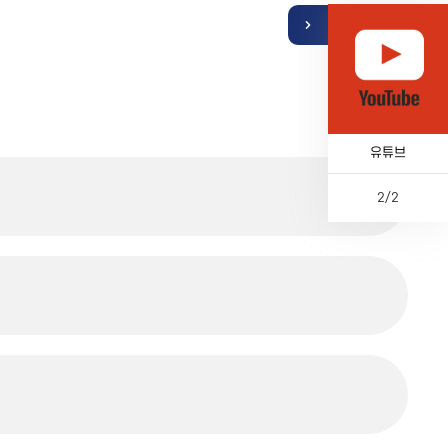
퀵
카톡채널
유튜브
2
/
2
이
다
페
전
전
음
이
체
지