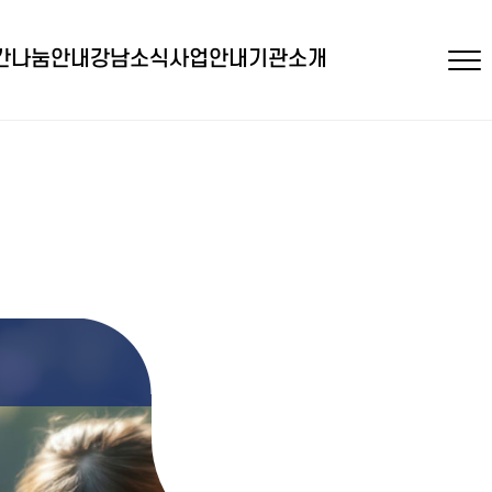
간
나눔안내
강남소식
사업안내
기관소개