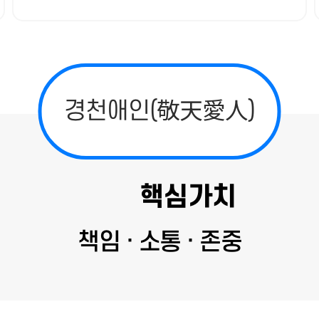
경천애인(敬天愛人)
핵심가치
책임 · 소통 · 존중