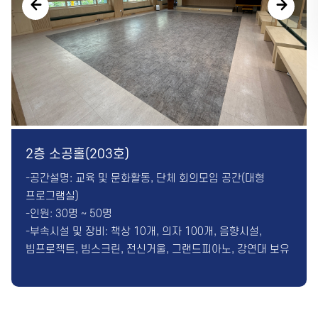
카톡채널
2층 소공홀(203호)
-공간설명: 교육 및 문화활동, 단체 회의모임 공간(대형
프로그램실)
-인원: 30명 ~ 50명
-부속시설 및 장비: 책상 10개, 의자 100개, 음향시설,
빔프로젝트, 빔스크린, 전신거울, 그랜드피아노, 강연대 보유