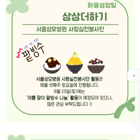
퀵
메
뉴
열
기
카톡채널