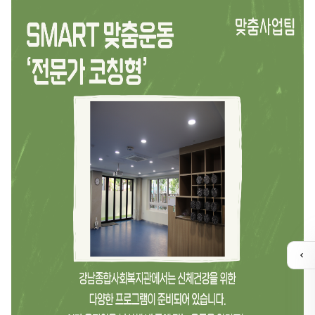
퀵
메
뉴
열
기